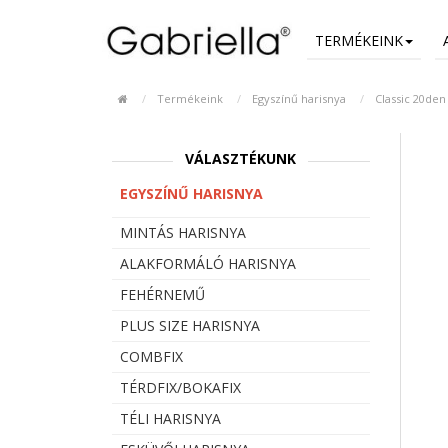
TERMÉKEINK
Termékeink
Egyszínű harisnya
Classic 20den
VÁLASZTÉKUNK
EGYSZÍNŰ HARISNYA
MINTÁS HARISNYA
ALAKFORMÁLÓ HARISNYA
FEHÉRNEMŰ
PLUS SIZE HARISNYA
COMBFIX
TÉRDFIX/BOKAFIX
TÉLI HARISNYA