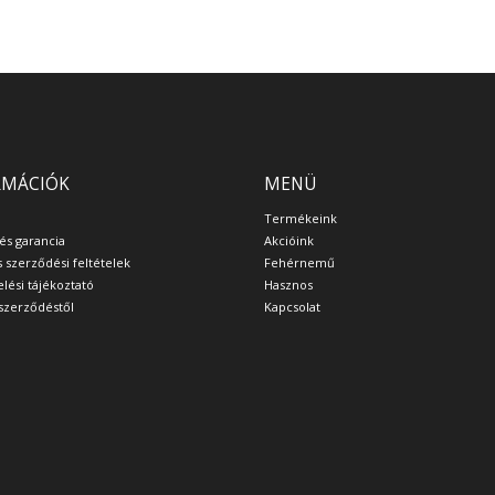
RMÁCIÓK
MENÜ
Termékeink
 és garancia
Akcióink
s szerződési feltételek
Fehérnemű
lési tájékoztató
Hasznos
a szerződéstől
Kapcsolat