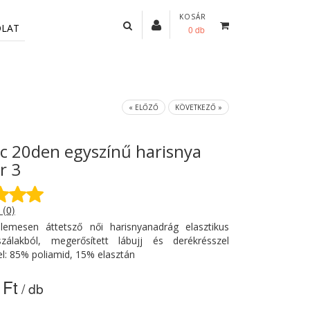
KOSÁR
OLAT
0 db
« ELŐZŐ
KÖVETKEZŐ »
ic 20den egyszínű harisnya
r 3
 (0)
llemesen áttetsző női harisnyanadrág elasztikus
álakból, megerősített lábujj és derékrésszel
el: 85% poliamid, 15% elasztán
 Ft
/ db