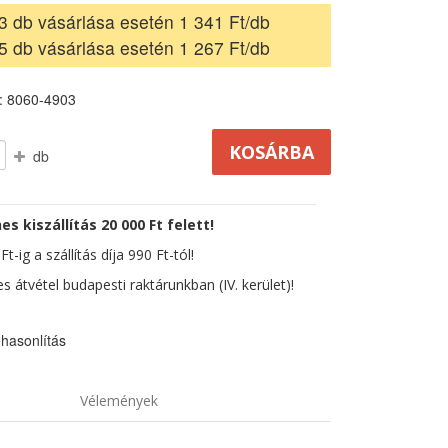
3 db vásárlása esetén 1 341 Ft/db
5 db vásárlása esetén 1 267 Ft/db
: 8060-4903
db
es kiszállítás 20 000 Ft felett!
t-ig a szállítás díja 990 Ft-tól!
s átvétel budapesti raktárunkban (IV. kerület)!
hasonlítás
Vélemények