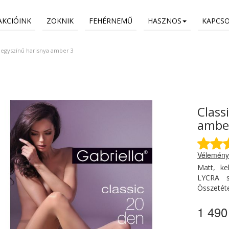
AKCIÓINK
ZOKNIK
FEHÉRNEMŰ
HASZNOS
KAPCS
 egyszínű harisnya amber 3
Class
ambe
Vélemény
Matt, ke
LYCRA sz
Összetét
1 490