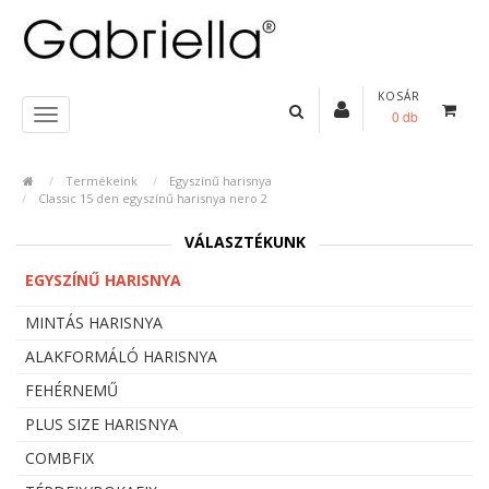
KOSÁR
0 db
Termékeink
Egyszínű harisnya
Classic 15 den egyszínű harisnya nero 2
VÁLASZTÉKUNK
EGYSZÍNŰ HARISNYA
MINTÁS HARISNYA
ALAKFORMÁLÓ HARISNYA
FEHÉRNEMŰ
PLUS SIZE HARISNYA
COMBFIX