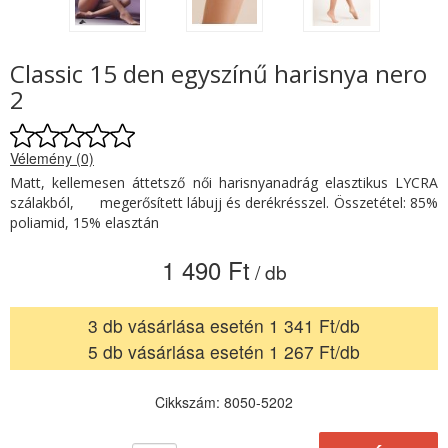
Classic 15 den egyszínű harisnya nero
2
Vélemény (0)
Matt, kellemesen áttetsző női harisnyanadrág elasztikus LYCRA
szálakból, megerősített lábujj és derékrésszel. Összetétel: 85%
poliamid, 15% elasztán
1 490 Ft
/ db
3 db vásárlása esetén 1 341 Ft/db
5 db vásárlása esetén 1 267 Ft/db
Cikkszám: 8050-5202