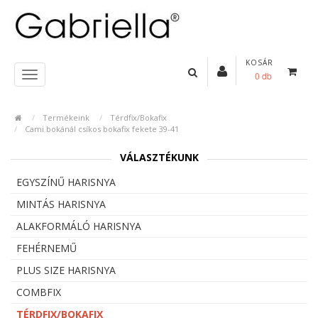
KOSÁR
0 db
Termékeink
Térdfix/Bokafix
Cami bokánál csíkos bokafix fekete 39-41
VÁLASZTÉKUNK
EGYSZÍNŰ HARISNYA
MINTÁS HARISNYA
ALAKFORMÁLÓ HARISNYA
FEHÉRNEMŰ
PLUS SIZE HARISNYA
COMBFIX
TÉRDFIX/BOKAFIX