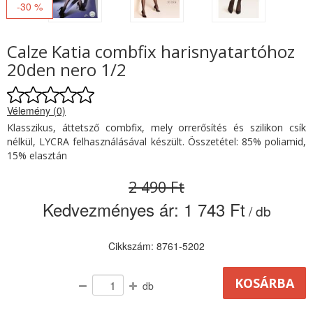
-30 %
Calze Katia combfix harisnyatartóhoz
20den nero 1/2
Vélemény (0)
Klasszikus, áttetsző combfix, mely orrerősítés és szilikon csík
nélkül, LYCRA felhasználásával készült. Összetétel: 85% poliamid,
15% elasztán
2 490 Ft
Kedvezményes ár:
1 743 Ft
/ db
Cikkszám: 8761-5202
db