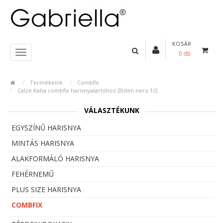
KOSÁR
0 db
Termékeink
Combfix
Calze Katia combfix harisnyatartóhoz 20den nero 1/2
VÁLASZTÉKUNK
EGYSZÍNŰ HARISNYA
MINTÁS HARISNYA
ALAKFORMÁLÓ HARISNYA
FEHÉRNEMŰ
PLUS SIZE HARISNYA
COMBFIX