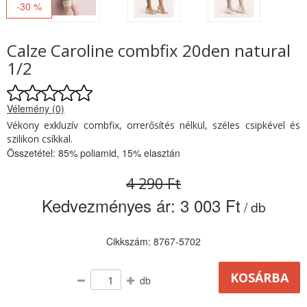
-30 %
Calze Caroline combfix 20den natural
1/2
Vélemény (0)
Vékony exkluzív combfix, orrerősítés nélkül, széles csipkével és
szilikon csíkkal.
Összetétel: 85% poliamid, 15% elasztán
4 290 Ft
Kedvezményes ár:
3 003 Ft
/ db
Cikkszám: 8767-5702
db