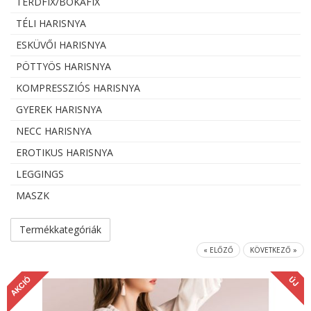
TÉRDFIX/BOKAFIX
TÉLI HARISNYA
ESKÜVŐI HARISNYA
PÖTTYÖS HARISNYA
KOMPRESSZIÓS HARISNYA
GYEREK HARISNYA
NECC HARISNYA
EROTIKUS HARISNYA
LEGGINGS
MASZK
Termékkategóriák
« ELŐZŐ
KÖVETKEZŐ »
AKCIÓ
ÚJ