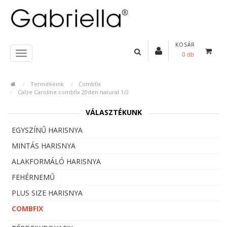
KOSÁR
0 db
Termékeink
Combfix
Calze Caroline combfix 20den natural 1/2
VÁLASZTÉKUNK
EGYSZÍNŰ HARISNYA
MINTÁS HARISNYA
ALAKFORMÁLÓ HARISNYA
FEHÉRNEMŰ
PLUS SIZE HARISNYA
COMBFIX