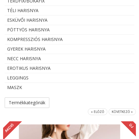
TÉRDFIX/BOKAFIX
TÉLI HARISNYA
ESKÜVŐI HARISNYA
PÖTTYÖS HARISNYA
KOMPRESSZIÓS HARISNYA
GYEREK HARISNYA
NECC HARISNYA
EROTIKUS HARISNYA
LEGGINGS
MASZK
Termékkategóriák
« ELŐZŐ
KÖVETKEZŐ »
AKCIÓ
ÚJ