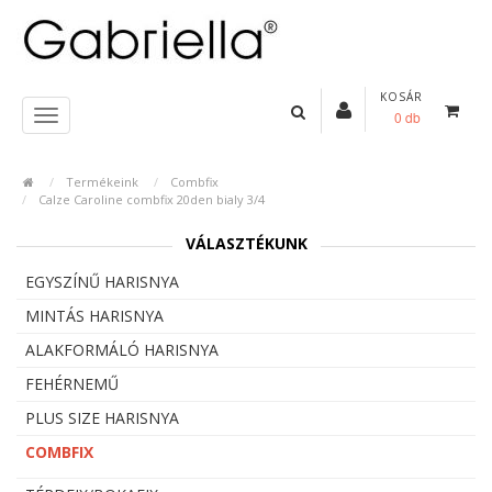
KOSÁR
0 db
Termékeink
Combfix
Calze Caroline combfix 20den bialy 3/4
VÁLASZTÉKUNK
EGYSZÍNŰ HARISNYA
MINTÁS HARISNYA
ALAKFORMÁLÓ HARISNYA
FEHÉRNEMŰ
PLUS SIZE HARISNYA
COMBFIX