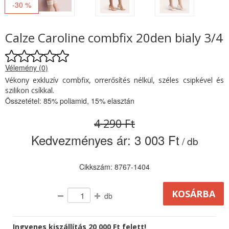
-30 %
Calze Caroline combfix 20den bialy 3/4
Vélemény (0)
Vékony exkluzív combfix, orrerősítés nélkül, széles csipkével és
szilikon csíkkal.
Összetétel: 85% poliamid, 15% elasztán
4 290 Ft
Kedvezményes ár:
3 003 Ft
/ db
Cikkszám: 8767-1404
db
Ingyenes kiszállítás 20 000 Ft felett!