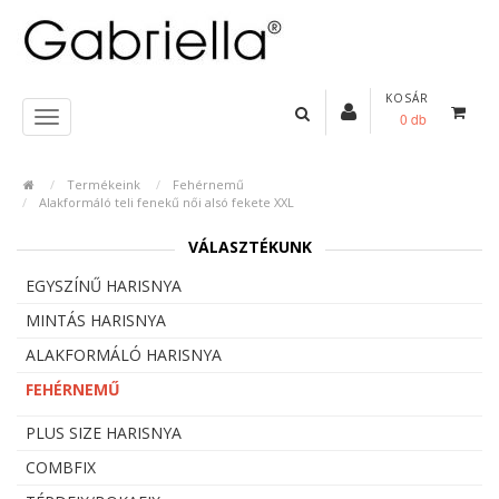
KOSÁR
0 db
Termékeink
Fehérnemű
Alakformáló teli fenekű női alsó fekete XXL
VÁLASZTÉKUNK
EGYSZÍNŰ HARISNYA
MINTÁS HARISNYA
ALAKFORMÁLÓ HARISNYA
FEHÉRNEMŰ
PLUS SIZE HARISNYA
COMBFIX