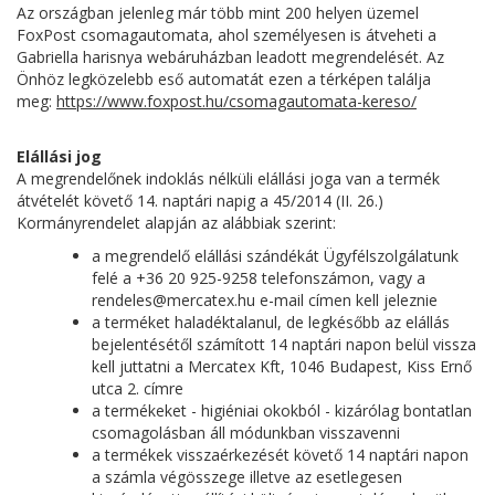
Az országban jelenleg már több mint 200 helyen üzemel
FoxPost csomagautomata, ahol személyesen is átveheti a
Gabriella harisnya webáruházban leadott megrendelését. Az
Önhöz legközelebb eső automatát ezen a térképen találja
meg:
https://www.foxpost.hu/csomagautomata-kereso/
Elállási jog
A megrendelőnek indoklás nélküli elállási joga van a termék
átvételét követő 14. naptári napig a 45/2014 (II. 26.)
Kormányrendelet alapján az alábbiak szerint:
a megrendelő elállási szándékát Ügyfélszolgálatunk
felé a +36 20 925-9258 telefonszámon, vagy a
rendeles@mercatex.hu e-mail címen kell jeleznie
a terméket haladéktalanul, de legkésőbb az elállás
bejelentésétől számított 14 naptári napon belül vissza
kell juttatni a Mercatex Kft, 1046 Budapest, Kiss Ernő
utca 2. címre
a termékeket - higiéniai okokból - kizárólag bontatlan
csomagolásban áll módunkban visszavenni
a termékek visszaérkezését követő 14 naptári napon
a számla végösszege illetve az esetlegesen