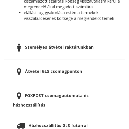
kiszámlázott szállítási költség visszautalásra kerül a
megrendelő által megadott számlára
elállási jog gyakorlása estén a termékek
visszaküldésének költsége a megrendelőt terheli
Személyes átvétel raktárunkban
Átvétel GLS csomagponton
FOXPOST csomagautomata és
házhozszállítás
Házhozszállítás GLS futárral