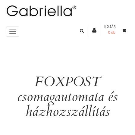
KOSÁR
0 db
FOXPOST
csomagautomata és
házhozszállítás