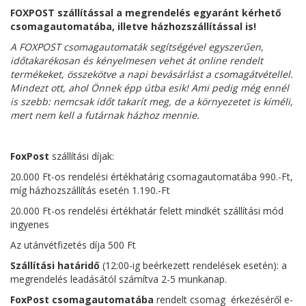
FOXPOST szállítással a megrendelés egyaránt kérhető
csomagautomatába, illetve házhozszállítással is!
A FOXPOST csomagautomaták segítségével egyszerűen,
időtakarékosan és kényelmesen vehet át online rendelt
termékeket, összekötve a napi bevásárlást a csomagátvétellel.
Mindezt ott, ahol Önnek épp útba esik! Ami pedig még ennél
is szebb: nemcsak időt takarít meg, de a környezetet is kíméli,
mert nem kell a futárnak házhoz mennie.
FoxPost
szállítási díjak:
20.000 Ft-os rendelési értékhatárig csomagautomatába 990.-Ft,
míg házhozszállítás esetén 1.190.-Ft
20.000 Ft-os rendelési értékhatár felett mindkét szállítási mód
ingyenes
Az utánvétfizetés díja 500 Ft
Szállítási határidő
(12:00-ig beérkezett rendelések esetén): a
megrendelés leadásától számítva 2-5 munkanap.
FoxPost
csomagautomatába
rendelt csomag érkezéséről e-