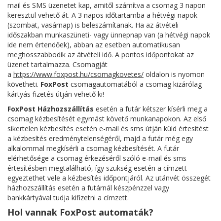
mail és SMS üzenetet kap, amitől számítva a csomag 3 napon
keresztül vehető át.
A 3 napos időtartamba a hétvégi napok
(szombat, vasárnap) is beleszámítanak.
Ha az átvételi
időszakban munkaszüneti- vagy ünnepnap van (a hétvégi napok
ide nem értendőek), abban az esetben automatikusan
meghosszabbodik az átvételi idő.
A pontos időpontokat az
üzenet tartalmazza. Csomagját
a
https://www.foxpost.hu/csomagkovetes/
oldalon is nyomon
követheti.
FoxPost
csomagautomatából a csomag kizárólag
kártyás fizetés útján vehető ki!
FoxPost Házhozszállítás
esetén a futár kétszer kísérli meg a
csomag kézbesítését egymást követő munkanapokon. Az első
s
ikertelen kézbesítés esetén e-mail és sms útján küld értesítést
a kézbesítés eredménytelenségéről, majd a futár még egy
alkalommal megkísérli a csomag kézbesítését. A futár
elérhetősége a csomag érkezéséről szóló e-mail és sms
értesítésben megtalálható, így szükség esetén a címzett
egyeztethet vele a kézbesítés időpontjáról.
Az utánvét összegét
házhozszállítás esetén a futárnál készpénzzel vagy
bankkártyával tudja kifizetni a címzett.
Hol vannak FoxPost automaták?